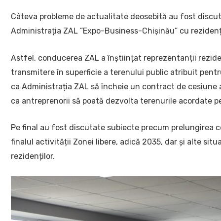
Câteva probleme de actualitate deosebită au fost discuta
Administrația ZAL ”Expo-Business-Chișinău” cu rezidenți
Astfel, conducerea ZAL a înștiințat reprezentanții rezide
transmitere în superficie a terenului public atribuit pe
ca Administrația ZAL să încheie un contract de cesiune a
ca antreprenorii să poată dezvolta terenurile acordate pe
Pe final au fost discutate subiecte precum prelungirea co
finalul activității Zonei libere, adică 2035, dar și alte sit
rezidenților.