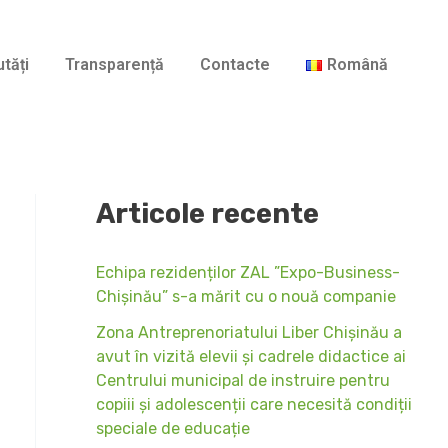
A
r
tăți
Transparență
Contacte
Română
h
i
v
e
Articole recente
Echipa rezidenților ZAL ”Expo-Business-
Chișinău” s-a mărit cu o nouă companie
Zona Antreprenoriatului Liber Chișinău a
avut în vizită elevii și cadrele didactice ai
Centrului municipal de instruire pentru
copiii și adolescenții care necesită condiții
speciale de educație