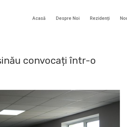
Acasă
Despre Noi
Rezidenți
Nou
șinău convocați într-o