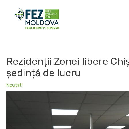
Skip
to
content
Rezidenții Zonei libere Chi
ședință de lucru
Noutati