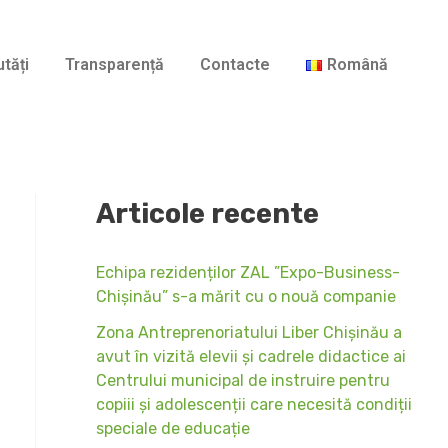
A
r
tăți
Transparență
Contacte
Română
h
i
v
e
Articole recente
Echipa rezidenților ZAL ”Expo-Business-
Chișinău” s-a mărit cu o nouă companie
Zona Antreprenoriatului Liber Chișinău a
avut în vizită elevii și cadrele didactice ai
Centrului municipal de instruire pentru
copiii și adolescenții care necesită condiții
speciale de educație