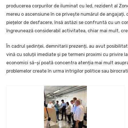
producerea corpurilor de iluminat cu led, rezident al Zon
mereu o ascensiune în ce privește numărul de angajați, c
piețelor de desfacere, însă astăzi se confruntă cu un c
îngreunează considerabil activitatea, chiar mai mult, cre
În cadrul ședinței, demnitarii prezenți, au avut posibilit
vină cu soluții imediate și pe termeni proximi cu privire la
economici să-și poată concentra atenția mai mult asupra de
problemelor create în urma intrigilor politice sau birocrat