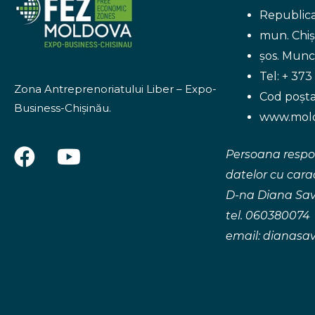
Republic
mun. Chiș
șos. Munce
Tel: + 373
Zona Antreprenoriatului Liber – Expo-
Cod poșt
Business-Chişinău.
www.mold
F
Y
Persoana respo
a
o
datelor cu cara
c
u
D-na Diana Sa
e
t
tel. 060380074
b
u
email:
dianasa
o
b
o
e
k