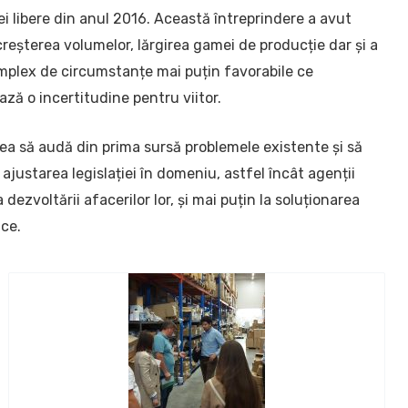
ei libere din anul 2016. Această întreprindere a avut
reșterea volumelor, lărgirea gamei de producție dar și a
omplex de circumstanțe mai puțin favorabile ce
ază o incertitudine pentru viitor.
atea să audă din prima sursă problemele existente și să
 ajustarea legislației în domeniu, astfel încât agenții
zvoltării afacerilor lor, și mai puțin la soluționarea
ice.