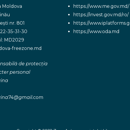
a Moldova
https://www.me.gov.md/
inău
https://invest.gov.md/ro/
ști nr. 801
https://www.iplatforms.
 22-35-31-30
https://www.oda.md
al: MD2029
ova-freezone.md
nsabilă de protecția
cter personal
vina
vina74@gmail.
com