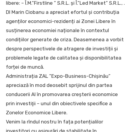
libere: – Î.M.”Firstline ” S.R.L. și Î.”Led Market” S.R.L., .
Dl Marin Ciobanu a apreciat efortul și contribuția
agenților economici-rezidenți ai Zonei Libere în
susținerea economiei naționale în contextul
condițiilor generate de criza. Deasemenea a vorbit
despre perspectivele de atragere de investiții și
problemele legate de calitatea și disponibilitatea
forței de muncă.
Administrația ZAL ”Expo-Business-Chișinău”
apreciază în mod deosebit sprijinul din partea
conducerii AI în promovarea creşterii economice
prin investiţii – unul din obiectivele specifice a
Zonelor Economice Libere.
Venim la rîndul nostru în fața potențialilor
investitori cu asigurări de stabilitate în