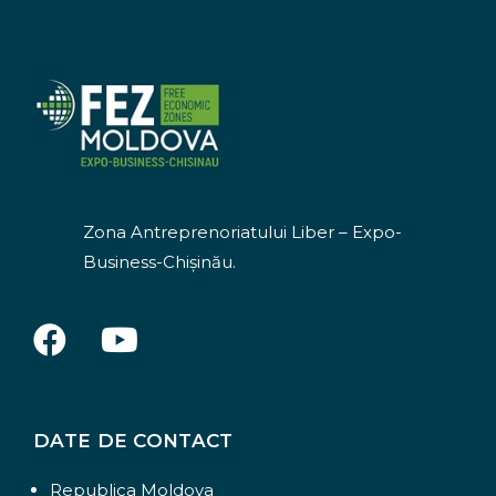
Zona Antreprenoriatului Liber – Expo-
Business-Chişinău.
F
Y
a
o
c
u
e
t
DATE DE CONTACT
b
u
o
b
Republica Moldova