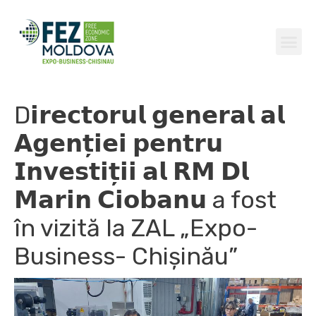
Skip
A
to
r
Me
content
h
i
v
D𝗶𝗿𝗲𝗰𝘁𝗼𝗿𝘂𝗹 𝗴𝗲𝗻𝗲𝗿𝗮𝗹 𝗮𝗹
e
𝗔𝗴𝗲𝗻𝘁̦𝗶𝗲𝗶 𝗽𝗲𝗻𝘁𝗿𝘂
𝗜𝗻𝘃𝗲𝘀𝘁𝗶𝘁̦𝗶𝗶 𝗮𝗹 𝗥𝗠 𝗗𝗹
𝗠𝗮𝗿𝗶𝗻 𝗖𝗶𝗼𝗯𝗮𝗻𝘂 a fost
în vizită la ZAL „Expo-
Business- Chișinău”