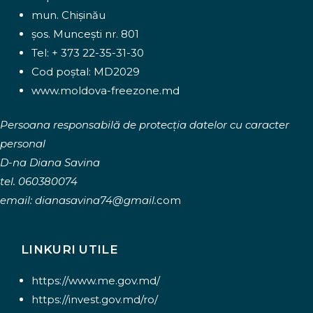
o
e
mun. Chișinău
k
șos. Muncești nr. 801
Tel: + 373 22-35-31-30
Cod poștal: MD2029
www.moldova-freezone.md
Persoana responsabilă de protecția datelor cu caracter
personal
D-na Diana Savina
tel. 060380074
email:
dianasavina74@gmail.
com
LINKURI UTILE
https://www.me.gov.md/
https://invest.gov.md/ro/