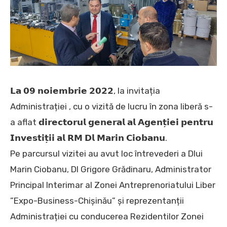
𝗟𝗮 𝟬𝟵 𝗻𝗼𝗶𝗲𝗺𝗯𝗿𝗶𝗲 𝟮𝟬𝟮𝟮, la invitația
Administrației , cu o vizită de lucru în zona liberă s-
a aflat 𝗱𝗶𝗿𝗲𝗰𝘁𝗼𝗿𝘂𝗹 𝗴𝗲𝗻𝗲𝗿𝗮𝗹 𝗮𝗹 𝗔𝗴𝗲𝗻𝘁̦𝗶𝗲𝗶 𝗽𝗲𝗻𝘁𝗿𝘂
𝗜𝗻𝘃𝗲𝘀𝘁𝗶𝘁̦𝗶𝗶 𝗮𝗹 𝗥𝗠 𝗗𝗹 𝗠𝗮𝗿𝗶𝗻 𝗖𝗶𝗼𝗯𝗮𝗻𝘂.
Pe parcursul vizitei au avut loc întrevederi a Dlui
Marin Ciobanu, Dl Grigore Grădinaru, Administrator
Principal Interimar al Zonei Antreprenoriatului Liber
”Expo-Business-Chișinău” și reprezentanții
Administrației cu conducerea Rezidentilor Zonei