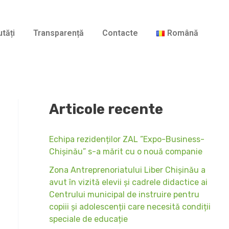
A
r
tăți
Transparență
Contacte
Română
h
i
v
e
Articole recente
Echipa rezidenților ZAL ”Expo-Business-
Chișinău” s-a mărit cu o nouă companie
Zona Antreprenoriatului Liber Chișinău a
avut în vizită elevii și cadrele didactice ai
Centrului municipal de instruire pentru
copiii și adolescenții care necesită condiții
speciale de educație