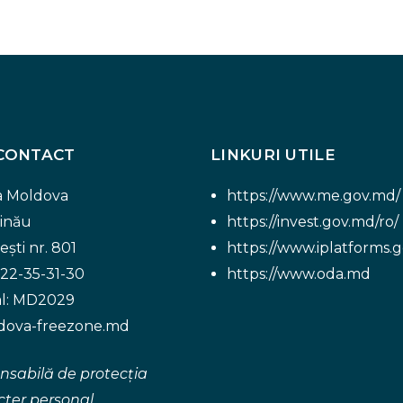
CONTACT
LINKURI UTILE
a Moldova
https://www.me.gov.md/
inău
https://invest.gov.md/ro/
ști nr. 801
https://www.iplatforms.
 22-35-31-30
https://www.oda.md
al: MD2029
ova-freezone.md
nsabilă de protecția
cter personal