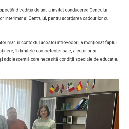
spectând tradiția de ani, a invitat conducerea Centrului
or interimar al Centrului, pentru acordarea cadourilor cu
erimar, în contextul acestei întrevederi, a menționat faptul
ținere, în limitele competenței sale, a copiilor și
 și adolescenții, care necesită condiții speciale de educație.