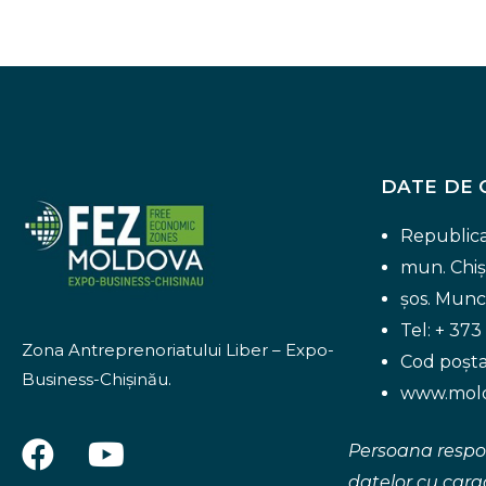
DATE DE 
Republic
mun. Chiș
șos. Munce
Tel: + 373
Zona Antreprenoriatului Liber – Expo-
Cod poșt
Business-Chişinău.
www.mold
F
Y
Persoana respo
a
o
datelor cu cara